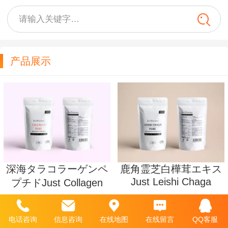
请输入关键字…
产品展示
深海タラコラーゲンペ
鹿角霊芝白樺茸エキス
Just Leishi Chaga
プチドJust Collagen
健康食品
健康食品
100g
100g
电话咨询
信息咨询
在线地图
在线留言
QQ客服
JUST
JUST